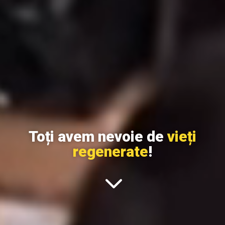
Toți avem nevoie de
vieți
regenerate
!
3