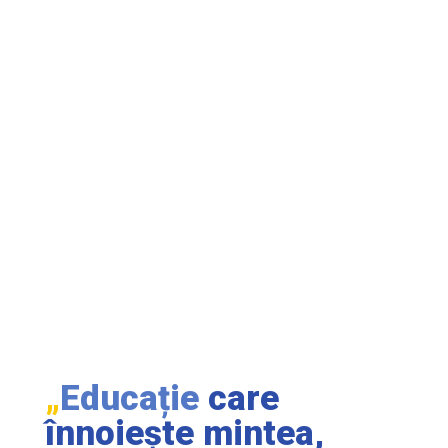
„
Educație
care
înnoiește mintea,